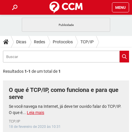
MENU
INÍCIO
JOGOS
WHATSAPP
DICAS
Dicas
Redes
Protocolos
TCP/IP
CELULAR
FACEBOOK
JOGOS
WHATSAPP
DOWNLOADS
OUTLOOK
EXCEL
CELULAR
FACEBOOK
INSTAGRAM
JOGOS
GMAIL
WHATSAPP
FÓRUM
OUTLOOK
EXCEL
Resultados
1-1
de um total de
1
GUIA DE COMPRAS
CELULAR
FACEBOOK
INSTAGRAM
JOGOS
GMAIL
WHATSAPP
GLOSSÁRIO
OUTLOOK
EXCEL
O que é TCP/IP, como funciona e para que
GUIA DE COMPRAS
CELULAR
FACEBOOK
INSTAGRAM
JOGOS
GMAIL
WHATSAPP
serve
OUTLOOK
EXCEL
GUIA DE COMPRAS
CELULAR
FACEBOOK
Se você navega na Internet, já deve ter ouvido falar do TCP/IP.
INSTAGRAM
GMAIL
O que é...
Leia mais
OUTLOOK
EXCEL
GUIA DE COMPRAS
TCP/IP
INSTAGRAM
GMAIL
18 de fevereiro de 2020 às 10:31