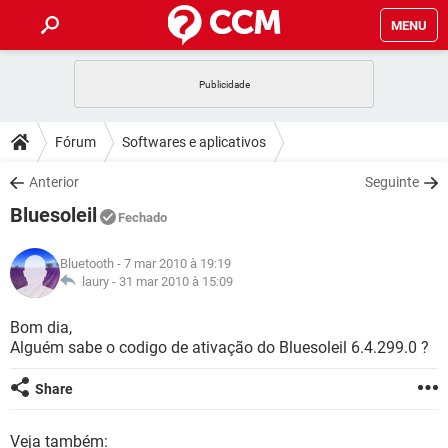
MENU
INÍCIO
JOGOS
WHATSAPP
DICAS
Fórum
Softwares e aplicativos
CELULAR
FACEBOOK
JOGOS
WHATSAPP
DOWNLOADS
Anterior
Seguinte
OUTLOOK
EXCEL
CELULAR
FACEBOOK
Bluesoleil
INSTAGRAM
JOGOS
GMAIL
WHATSAPP
Fechado
FÓRUM
OUTLOOK
EXCEL
GUIA DE COMPRAS
CELULAR
FACEBOOK
Bluetooth
- 7 mar 2010 à 19:19
INSTAGRAM
JOGOS
GMAIL
WHATSAPP
GLOSSÁRIO
laury -
31 mar 2010 à 15:09
OUTLOOK
EXCEL
GUIA DE COMPRAS
CELULAR
FACEBOOK
INSTAGRAM
JOGOS
GMAIL
WHATSAPP
Bom dia,
OUTLOOK
EXCEL
Alguém sabe o codigo de ativação do Bluesoleil 6.4.299.0 ?
GUIA DE COMPRAS
CELULAR
FACEBOOK
INSTAGRAM
GMAIL
OUTLOOK
EXCEL
Share
GUIA DE COMPRAS
INSTAGRAM
GMAIL
Veja também: