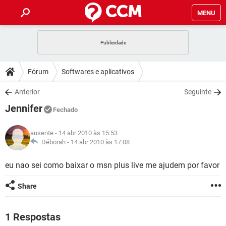
MENU
INÍCIO
JOGOS
WHATSAPP
DICAS
Fórum
Softwares e aplicativos
CELULAR
FACEBOOK
JOGOS
WHATSAPP
DOWNLOADS
Anterior
Seguinte
OUTLOOK
EXCEL
CELULAR
FACEBOOK
Jennifer
INSTAGRAM
JOGOS
GMAIL
WHATSAPP
Fechado
FÓRUM
OUTLOOK
EXCEL
GUIA DE COMPRAS
CELULAR
FACEBOOK
ausente
- 14 abr 2010 às 15:53
INSTAGRAM
JOGOS
GMAIL
WHATSAPP
GLOSSÁRIO
Déborah -
14 abr 2010 às 17:08
OUTLOOK
EXCEL
GUIA DE COMPRAS
CELULAR
FACEBOOK
INSTAGRAM
JOGOS
GMAIL
WHATSAPP
eu nao sei como baixar o msn plus live me ajudem por favor
OUTLOOK
EXCEL
GUIA DE COMPRAS
CELULAR
FACEBOOK
Share
INSTAGRAM
GMAIL
OUTLOOK
EXCEL
GUIA DE COMPRAS
INSTAGRAM
GMAIL
1 Respostas