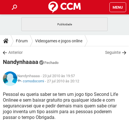
MENU
INÍCIO
JOGOS
WHATSAPP
DICAS
Fórum
Videogames e jogos online
CELULAR
FACEBOOK
JOGOS
WHATSAPP
DOWNLOADS
Anterior
Seguinte
OUTLOOK
EXCEL
CELULAR
FACEBOOK
Nandynhaaaa
INSTAGRAM
JOGOS
GMAIL
WHATSAPP
Fechado
FÓRUM
OUTLOOK
EXCEL
GUIA DE COMPRAS
CELULAR
FACEBOOK
Nandynhaaaa
- 23 jul 2010 às 19:57
INSTAGRAM
JOGOS
GMAIL
WHATSAPP
GLOSSÁRIO
comodocomi
-
27 jul 2010 às 20:12
OUTLOOK
EXCEL
GUIA DE COMPRAS
CELULAR
FACEBOOK
INSTAGRAM
JOGOS
GMAIL
WHATSAPP
Pessoal eu queria saber se tem um jogo tipo Second Life
OUTLOOK
EXCEL
Onlinee e sem baixar gratuito pra qualquer idade e com
GUIA DE COMPRAS
CELULAR
FACEBOOK
segurancavsei que e pedir demais mais quem sabe criar
INSTAGRAM
GMAIL
jogo inventa um tipo assim para as pessoas poderem
OUTLOOK
EXCEL
GUIA DE COMPRAS
passar o tempo Obrigada.
INSTAGRAM
GMAIL