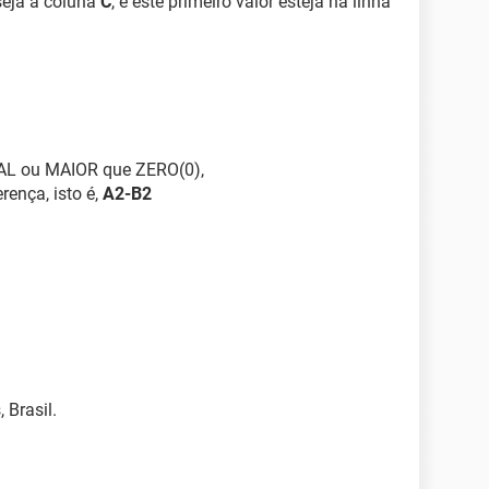
eja a coluna
C
, e este primeiro valor esteja na linha
GUAL ou MAIOR que ZERO(0),
rença, isto é,
A2-B2
 Brasil.