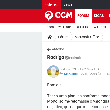
High-Tech
Saúde
FÓRUM
DICAS
JOGOS
WHATSAPP
CELULAR
FACEBOOK
Fórum
Microsoft Office
Anterior
Rodrigo
Fechado
Rodrigo
- 29 out 2010 às 11:45
Mazzaropi
-
29 out 2010 às 18:43
Bom dia,
Tenho uma planilha conforme model
Morto, só me retornasse o valor quan
negativo, queria que me retornasse o