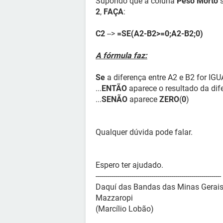
Supondo que a coluna
Peso Morto
s
2
,
FAÇA
:
C2
-->
=SE(A2-B2>=0;A2-B2;0)
A fórmula faz:
Se
a diferença entre A2 e B2 for I
...
ENTÃO
aparece o resultado da dife
...
SENÃO
aparece
ZERO
(
0
)
Qualquer dúvida pode falar.
Espero ter ajudado.
---------------------------------------------------------------
Daquí das Bandas das Minas Gerais,
Mazzaropi
(Marcílio Lobão)