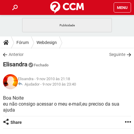
MENU
INÍCIO
JOGOS
WHATSAPP
DICAS
Fórum
Webdesign
CELULAR
FACEBOOK
JOGOS
WHATSAPP
DOWNLOADS
Anterior
Seguinte
OUTLOOK
EXCEL
CELULAR
FACEBOOK
Elisandra
INSTAGRAM
JOGOS
GMAIL
WHATSAPP
Fechado
FÓRUM
OUTLOOK
EXCEL
GUIA DE COMPRAS
CELULAR
FACEBOOK
Elisandra
- 9 nov 2010 às 21:18
INSTAGRAM
JOGOS
GMAIL
WHATSAPP
GLOSSÁRIO
Ajudador -
9 nov 2010 às 23:40
OUTLOOK
EXCEL
GUIA DE COMPRAS
CELULAR
FACEBOOK
INSTAGRAM
JOGOS
GMAIL
WHATSAPP
Boa Noite
OUTLOOK
EXCEL
eu não consigo acessar o meu e-mail,eu preciso da sua
GUIA DE COMPRAS
CELULAR
FACEBOOK
ajuda
INSTAGRAM
GMAIL
OUTLOOK
EXCEL
GUIA DE COMPRAS
Share
INSTAGRAM
GMAIL