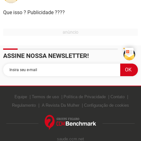
Divulgação feita por: "ViDa-TorTa"
Que isso ? Publicidade ????
ASSINE NOSSA NEWSLETTER!
Equipe
Termos de uso
Política de Privacidade
Contato
Regulamento
A Revista Da Mulher
Configuração de cookies
saude.ccm.net