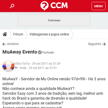
MENU
INÍCIO
JOGOS
WHATSAPP
DICAS
Fórum
Videogames e jogos online
CELULAR
FACEBOOK
JOGOS
WHATSAPP
DOWNLOADS
Anterior
Seguinte
OUTLOOK
EXCEL
CELULAR
FACEBOOK
MuAway Evento
INSTAGRAM
JOGOS
GMAIL
WHATSAPP
Fechado
FÓRUM
OUTLOOK
EXCEL
GUIA DE COMPRAS
CELULAR
FACEBOOK
ViDa-TorTa
- 29 out 2011 às 07:29
INSTAGRAM
JOGOS
GMAIL
WHATSAPP
GLOSSÁRIO
linda -
29 out 2011 às 07:51
OUTLOOK
EXCEL
GUIA DE COMPRAS
CELULAR
FACEBOOK
INSTAGRAM
JOGOS
GMAIL
WHATSAPP
MuAwaY - Servidor de Mu Online versão 97d+99i - Há 3 anos
OUTLOOK
EXCEL
online!
GUIA DE COMPRAS
CELULAR
FACEBOOK
Não conhece ainda a qualidade MuAwaY?
INSTAGRAM
GMAIL
Servidor Easy com 3 anos de tradição, sem lag, melhor anti-
OUTLOOK
EXCEL
GUIA DE COMPRAS
hack do Brasil e garantia de diversão e qualidade!
INSTAGRAM
GMAIL
Esperando o que para se cadastrar?
Acesse agora mesmo: muaway.net