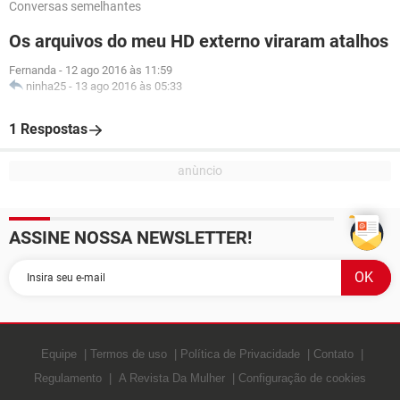
Conversas semelhantes
Os arquivos do meu HD externo viraram atalhos
Fernanda
-
12 ago 2016 às 11:59
ninha25
-
13 ago 2016 às 05:33
1 Respostas
ASSINE NOSSA NEWSLETTER!
Equipe
Termos de uso
Política de Privacidade
Contato
Regulamento
A Revista Da Mulher
Configuração de cookies