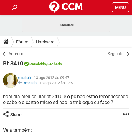
MENU
INÍCIO
JOGOS
WHATSAPP
DICAS
Fórum
Hardware
CELULAR
FACEBOOK
JOGOS
WHATSAPP
DOWNLOADS
Anterior
Seguinte
OUTLOOK
EXCEL
CELULAR
FACEBOOK
Bt 3410
INSTAGRAM
JOGOS
GMAIL
WHATSAPP
Resolvido
/Fechado
FÓRUM
OUTLOOK
EXCEL
GUIA DE COMPRAS
CELULAR
FACEBOOK
xmairah
- 13 ago 2012 às 09:47
INSTAGRAM
JOGOS
GMAIL
WHATSAPP
GLOSSÁRIO
xmairah
-
13 ago 2012 às 17:51
OUTLOOK
EXCEL
GUIA DE COMPRAS
CELULAR
FACEBOOK
INSTAGRAM
JOGOS
GMAIL
WHATSAPP
bom dia meu celular bt 3410 e o pc nao estao reconheçendo
OUTLOOK
EXCEL
o cabo e o cartao micro sd nao le tmb oque eu faço ?
GUIA DE COMPRAS
CELULAR
FACEBOOK
INSTAGRAM
GMAIL
OUTLOOK
EXCEL
Share
GUIA DE COMPRAS
INSTAGRAM
GMAIL
Veja também: