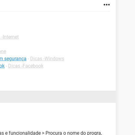
 -Internet
one
om segurança
-
Dicas -Windows
ok
-
Dicas -Facebook
as e funcionalidade > Procura o nome do progra,