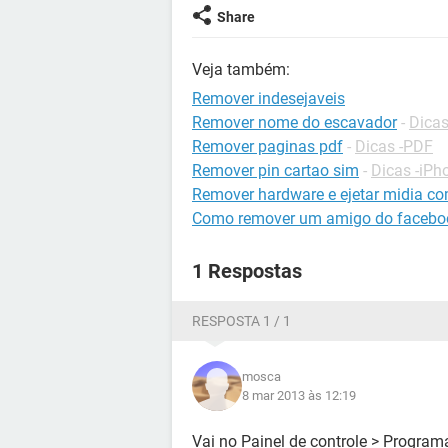
Share
Veja também:
Remover indesejaveis
Remover nome do escavador
-
Dicas
Remover paginas pdf
-
Dicas -PDF
Remover pin cartao sim
-
Dicas -iPh
Remover hardware e ejetar midia c
Como remover um amigo do facebo
1 Respostas
RESPOSTA 1 / 1
mosca
8 mar 2013 às 12:19
Vai no Painel de controle > Program