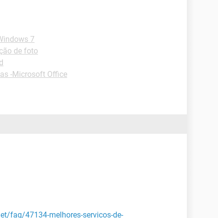
-Windows 7
ção de foto
d
as -Microsoft Office
net/faq/47134-melhores-servicos-de-