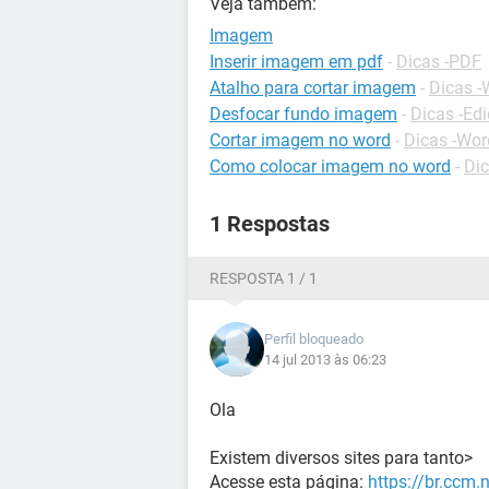
Veja também:
Imagem
Inserir imagem em pdf
-
Dicas -PDF
Atalho para cortar imagem
-
Dicas 
Desfocar fundo imagem
-
Dicas -Edi
Cortar imagem no word
-
Dicas -Wor
Como colocar imagem no word
-
Dic
1 Respostas
RESPOSTA 1 / 1
Perfil bloqueado
14 jul 2013 às 06:23
Ola
Existem diversos sites para tanto>
Acesse esta página:
https://br.ccm.