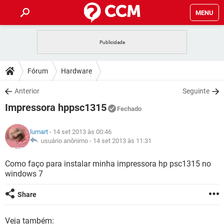
MENU
INÍCIO
JOGOS
WHATSAPP
DICAS
Fórum
Hardware
CELULAR
FACEBOOK
JOGOS
WHATSAPP
DOWNLOADS
Anterior
Seguinte
OUTLOOK
EXCEL
CELULAR
FACEBOOK
Impressora hppsc1315
INSTAGRAM
JOGOS
GMAIL
WHATSAPP
Fechado
FÓRUM
OUTLOOK
EXCEL
GUIA DE COMPRAS
CELULAR
FACEBOOK
lumart
- 14 set 2013 às 00:46
INSTAGRAM
JOGOS
GMAIL
WHATSAPP
GLOSSÁRIO
usuário anônimo -
14 set 2013 às 11:31
OUTLOOK
EXCEL
GUIA DE COMPRAS
CELULAR
FACEBOOK
INSTAGRAM
JOGOS
GMAIL
WHATSAPP
Como faço para instalar minha impressora hp psc1315 no
OUTLOOK
EXCEL
windows 7
GUIA DE COMPRAS
CELULAR
FACEBOOK
INSTAGRAM
GMAIL
OUTLOOK
EXCEL
Share
GUIA DE COMPRAS
INSTAGRAM
GMAIL
Veja também: