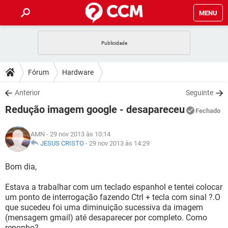
MENU
INÍCIO
JOGOS
WHATSAPP
DICAS
Fórum
Hardware
CELULAR
FACEBOOK
JOGOS
WHATSAPP
DOWNLOADS
Anterior
Seguinte
OUTLOOK
EXCEL
CELULAR
FACEBOOK
Redução imagem google - desapareceu
INSTAGRAM
JOGOS
GMAIL
WHATSAPP
Fechado
FÓRUM
OUTLOOK
EXCEL
GUIA DE COMPRAS
CELULAR
FACEBOOK
AMN
- 29 nov 2013 às 10:14
INSTAGRAM
JOGOS
GMAIL
WHATSAPP
GLOSSÁRIO
JESUS CRISTO
-
29 nov 2013 às 14:29
OUTLOOK
EXCEL
GUIA DE COMPRAS
CELULAR
FACEBOOK
INSTAGRAM
JOGOS
GMAIL
WHATSAPP
Bom dia,
OUTLOOK
EXCEL
GUIA DE COMPRAS
CELULAR
FACEBOOK
Estava a trabalhar com um teclado espanhol e tentei colocar
INSTAGRAM
GMAIL
um ponto de interrogação fazendo Ctrl + tecla com sinal ?.O
OUTLOOK
EXCEL
GUIA DE COMPRAS
que sucedeu foi uma diminuição sucessiva da imagem
INSTAGRAM
GMAIL
(mensagem gmail) até desaparecer por completo. Como
reponho?