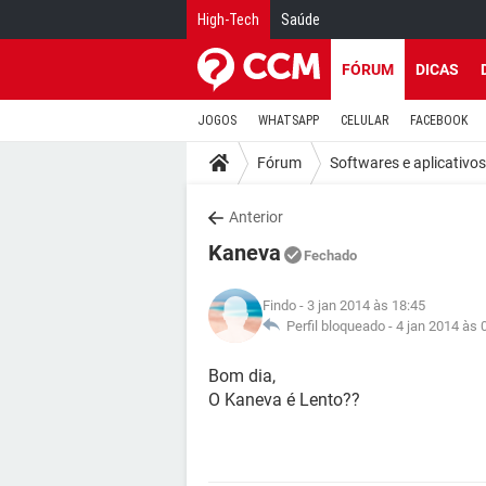
High-Tech
Saúde
FÓRUM
DICAS
JOGOS
WHATSAPP
CELULAR
FACEBOOK
Fórum
Softwares e aplicativos
Anterior
Kaneva
Fechado
Findo
- 3 jan 2014 às 18:45
Perfil bloqueado -
4 jan 2014 às 
Bom dia,
O Kaneva é Lento??