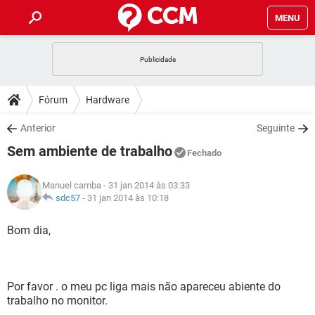
MENU
INÍCIO
JOGOS
WHATSAPP
DICAS
Fórum
Hardware
CELULAR
FACEBOOK
JOGOS
WHATSAPP
DOWNLOADS
Anterior
Seguinte
OUTLOOK
EXCEL
CELULAR
FACEBOOK
Sem ambiente de trabalho
INSTAGRAM
JOGOS
GMAIL
WHATSAPP
Fechado
FÓRUM
OUTLOOK
EXCEL
GUIA DE COMPRAS
CELULAR
FACEBOOK
Manuel camba
- 31 jan 2014 às 03:33
INSTAGRAM
JOGOS
GMAIL
WHATSAPP
GLOSSÁRIO
sdc57
-
31 jan 2014 às 10:18
OUTLOOK
EXCEL
GUIA DE COMPRAS
CELULAR
FACEBOOK
INSTAGRAM
JOGOS
GMAIL
WHATSAPP
Bom dia,
OUTLOOK
EXCEL
GUIA DE COMPRAS
CELULAR
FACEBOOK
INSTAGRAM
GMAIL
OUTLOOK
EXCEL
GUIA DE COMPRAS
Por favor . o meu pc liga mais não apareceu abiente do
INSTAGRAM
GMAIL
trabalho no monitor.