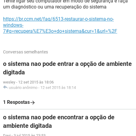
Tente ligar seu computador em modo de segurança e faça
um diagnóstico ou uma recuperação do sistema
https://br.ccm.net/faq/6513-restaurar-o-sistema-no-
windows-
7#q=recupera%E7%E3o+do+sistema&cur=1&url=%2F
Conversas semelhantes
o sistema nao pode entrar a opção de ambiente
digitada
wesley
-
12 set 2015 às 18:06
usuário anônimo
-
12 set 2015 às 18:14
1 Respostas
o sistema nao pode encontrar a opção de
ambiente digitada
Davi
-
3 jul 2015 às 23:53