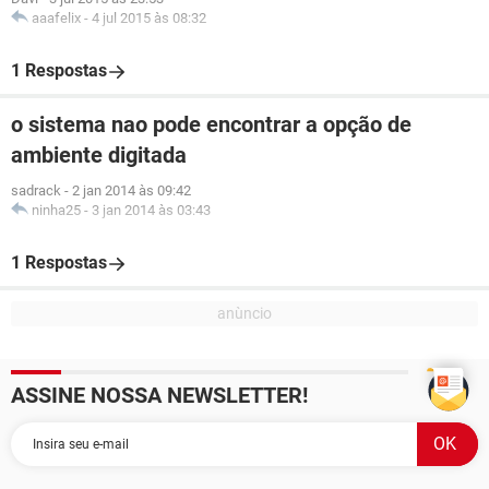
aaafelix
-
4 jul 2015 às 08:32
1 Respostas
o sistema nao pode encontrar a opção de
ambiente digitada
sadrack
-
2 jan 2014 às 09:42
ninha25
-
3 jan 2014 às 03:43
1 Respostas
ASSINE NOSSA NEWSLETTER!