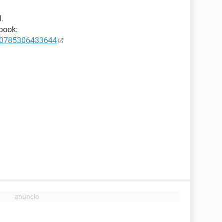
.
book:
70785306433644