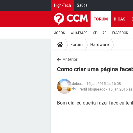
High-Tech
Saúde
FÓRUM
DICAS
JOGOS
WHATSAPP
CELULAR
FACEBOOK
Fórum
Hardware
Anterior
Como criar uma página face
debora
- 15 jan 2015 às 16:08
Perfil bloqueado -
16 jan 2015 às
Bom dia, eu queria fazer face eu te