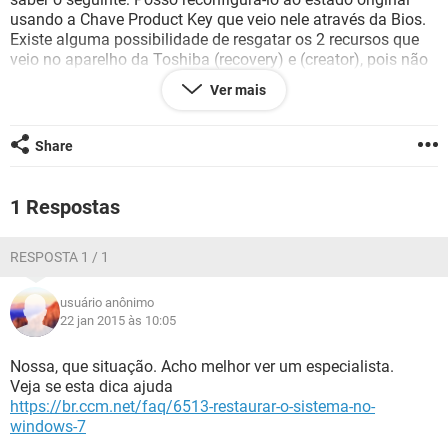
GUIA DE COMPRAS
usando a Chave Product Key que veio nele através da Bios.
Existe alguma possibilidade de resgatar os 2 recursos que
veio no aparelho da Toshiba (recovery) e (creator), pois não
consigo mais encontra-los devido as formatações que fiz
Ver mais
para instalar o Home Premium; Ou de alguma maneira pela
Bios? Será que eu perdi a validação da chave que veio no
aparelho? Agradeço pela atenção e respostas. Um Abraço.
Share
1 Respostas
RESPOSTA 1 / 1
usuário anônimo
22 jan 2015 às 10:05
Nossa, que situação. Acho melhor ver um especialista.
Veja se esta dica ajuda
https://br.ccm.net/faq/6513-restaurar-o-sistema-no-
windows-7