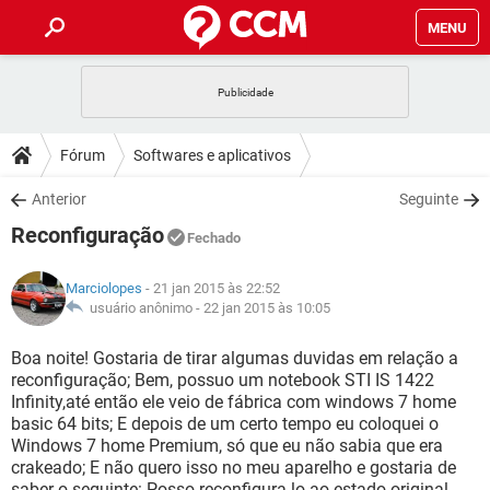
MENU
INÍCIO
JOGOS
WHATSAPP
DICAS
Fórum
Softwares e aplicativos
CELULAR
FACEBOOK
JOGOS
WHATSAPP
DOWNLOADS
Anterior
Seguinte
OUTLOOK
EXCEL
CELULAR
FACEBOOK
Reconfiguração
INSTAGRAM
JOGOS
GMAIL
WHATSAPP
Fechado
FÓRUM
OUTLOOK
EXCEL
GUIA DE COMPRAS
CELULAR
FACEBOOK
Marciolopes
- 21 jan 2015 às 22:52
INSTAGRAM
JOGOS
GMAIL
WHATSAPP
GLOSSÁRIO
usuário anônimo -
22 jan 2015 às 10:05
OUTLOOK
EXCEL
GUIA DE COMPRAS
CELULAR
FACEBOOK
INSTAGRAM
JOGOS
GMAIL
WHATSAPP
Boa noite! Gostaria de tirar algumas duvidas em relação a
OUTLOOK
EXCEL
reconfiguração; Bem, possuo um notebook STI IS 1422
GUIA DE COMPRAS
CELULAR
FACEBOOK
Infinity,até então ele veio de fábrica com windows 7 home
INSTAGRAM
GMAIL
basic 64 bits; E depois de um certo tempo eu coloquei o
OUTLOOK
EXCEL
GUIA DE COMPRAS
Windows 7 home Premium, só que eu não sabia que era
INSTAGRAM
GMAIL
crakeado; E não quero isso no meu aparelho e gostaria de
saber o seguinte: Posso reconfigura-lo ao estado original