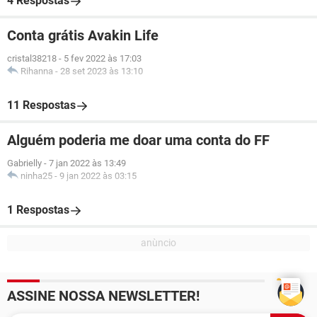
4 Respostas
Conta grátis Avakin Life
cristal38218
-
5 fev 2022 às 17:03
Rihanna
-
28 set 2023 às 13:10
11 Respostas
Alguém poderia me doar uma conta do FF
Gabrielly
-
7 jan 2022 às 13:49
ninha25
-
9 jan 2022 às 03:15
1 Respostas
ASSINE NOSSA NEWSLETTER!