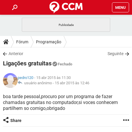
MENU
INÍCIO
JOGOS
WHATSAPP
DICAS
Fórum
Programação
CELULAR
FACEBOOK
JOGOS
WHATSAPP
DOWNLOADS
Anterior
Seguinte
OUTLOOK
EXCEL
CELULAR
FACEBOOK
Ligações gratuitas
INSTAGRAM
JOGOS
GMAIL
WHATSAPP
Fechado
FÓRUM
OUTLOOK
EXCEL
GUIA DE COMPRAS
CELULAR
FACEBOOK
pedro120
- 15 abr 2015 às 11:30
INSTAGRAM
JOGOS
GMAIL
WHATSAPP
GLOSSÁRIO
usuário anônimo -
15 abr 2015 às 12:46
OUTLOOK
EXCEL
GUIA DE COMPRAS
CELULAR
FACEBOOK
INSTAGRAM
JOGOS
GMAIL
WHATSAPP
boa tarde pessoal,procuro por um programa de fazer
OUTLOOK
EXCEL
chamadas gratuitas no computador,si voces conhecem
GUIA DE COMPRAS
CELULAR
FACEBOOK
partilhem so comigo,obrigado
INSTAGRAM
GMAIL
OUTLOOK
EXCEL
GUIA DE COMPRAS
Share
INSTAGRAM
GMAIL