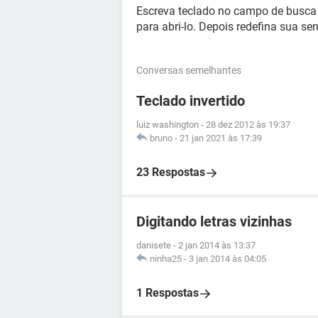
Escreva teclado no campo de busca d
para abri-lo. Depois redefina sua se
Conversas semelhantes
Teclado invertido
luiz washington
-
28 dez 2012 às 19:37
bruno
-
21 jan 2021 às 17:39
23 Respostas
Digitando letras vizinhas
danisete
-
2 jan 2014 às 13:37
ninha25
-
3 jan 2014 às 04:05
1 Respostas