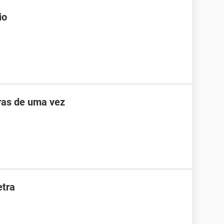
io
ras de uma vez
etra