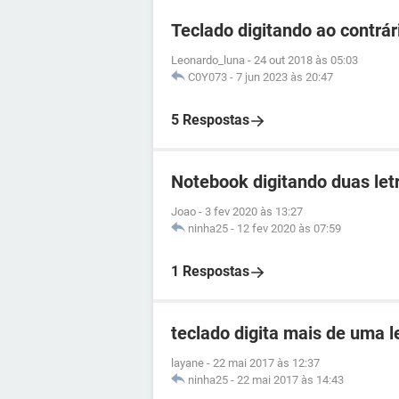
Teclado digitando ao contrár
Leonardo_luna
-
24 out 2018 às 05:03
C0Y073
-
7 jun 2023 às 20:47
5 Respostas
Notebook digitando duas let
Joao
-
3 fev 2020 às 13:27
ninha25
-
12 fev 2020 às 07:59
1 Respostas
teclado digita mais de uma l
layane
-
22 mai 2017 às 12:37
ninha25
-
22 mai 2017 às 14:43