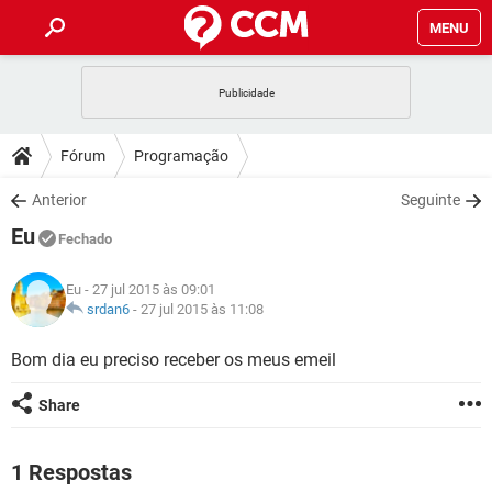
MENU
INÍCIO
JOGOS
WHATSAPP
DICAS
Fórum
Programação
CELULAR
FACEBOOK
JOGOS
WHATSAPP
DOWNLOADS
Anterior
Seguinte
OUTLOOK
EXCEL
CELULAR
FACEBOOK
Eu
INSTAGRAM
JOGOS
GMAIL
WHATSAPP
Fechado
FÓRUM
OUTLOOK
EXCEL
GUIA DE COMPRAS
CELULAR
FACEBOOK
Eu
- 27 jul 2015 às 09:01
INSTAGRAM
JOGOS
GMAIL
WHATSAPP
GLOSSÁRIO
srdan6
-
27 jul 2015 às 11:08
OUTLOOK
EXCEL
GUIA DE COMPRAS
CELULAR
FACEBOOK
INSTAGRAM
JOGOS
GMAIL
WHATSAPP
Bom dia eu preciso receber os meus emeil
OUTLOOK
EXCEL
GUIA DE COMPRAS
CELULAR
FACEBOOK
Share
INSTAGRAM
GMAIL
OUTLOOK
EXCEL
GUIA DE COMPRAS
INSTAGRAM
GMAIL
1 Respostas