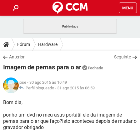
MENU
INÍCIO
JOGOS
WHATSAPP
DICAS
Fórum
Hardware
CELULAR
FACEBOOK
JOGOS
WHATSAPP
DOWNLOADS
Anterior
Seguinte
OUTLOOK
EXCEL
CELULAR
FACEBOOK
Imagem de pernas para o ar
INSTAGRAM
JOGOS
GMAIL
WHATSAPP
Fechado
FÓRUM
OUTLOOK
EXCEL
GUIA DE COMPRAS
CELULAR
FACEBOOK
jose
- 30 ago 2015 às 10:49
INSTAGRAM
JOGOS
GMAIL
WHATSAPP
GLOSSÁRIO
Perfil bloqueado -
31 ago 2015 às 06:59
OUTLOOK
EXCEL
GUIA DE COMPRAS
CELULAR
FACEBOOK
INSTAGRAM
JOGOS
GMAIL
WHATSAPP
Bom dia,
OUTLOOK
EXCEL
GUIA DE COMPRAS
CELULAR
FACEBOOK
ponho um dvd no meu asus portátil ele da imagem de
INSTAGRAM
GMAIL
pernas para o ar que faço?isto aconteceu depois de mudar o
OUTLOOK
EXCEL
GUIA DE COMPRAS
gravador obrigado
INSTAGRAM
GMAIL