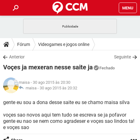
MENU
INÍCIO
JOGOS
WHATSAPP
DICAS
Fórum
Videogames e jogos online
CELULAR
FACEBOOK
JOGOS
WHATSAPP
DOWNLOADS
Anterior
Seguinte
OUTLOOK
EXCEL
CELULAR
FACEBOOK
Voçes ja mexeran nesse saite ja
INSTAGRAM
JOGOS
GMAIL
WHATSAPP
Fechado
FÓRUM
OUTLOOK
EXCEL
GUIA DE COMPRAS
CELULAR
FACEBOOK
maisa
- 30 ago 2015 às 20:30
INSTAGRAM
JOGOS
GMAIL
WHATSAPP
GLOSSÁRIO
maisa -
30 ago 2015 às 20:32
OUTLOOK
EXCEL
GUIA DE COMPRAS
CELULAR
FACEBOOK
INSTAGRAM
JOGOS
GMAIL
WHATSAPP
gente eu sou a dona desse saite eu se chamo maisa silva
OUTLOOK
EXCEL
GUIA DE COMPRAS
CELULAR
FACEBOOK
voçes sao novos aqui tem tudo se escreva se ja pofavor
INSTAGRAM
GMAIL
gente eu nao se nem como agradeser e voçes sao lindos ta!
OUTLOOK
EXCEL
GUIA DE COMPRAS
e voçes sao
INSTAGRAM
GMAIL