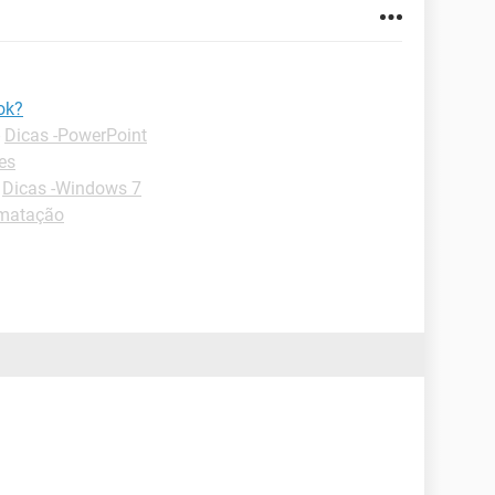
ok?
-
Dicas -PowerPoint
es
-
Dicas -Windows 7
rmatação