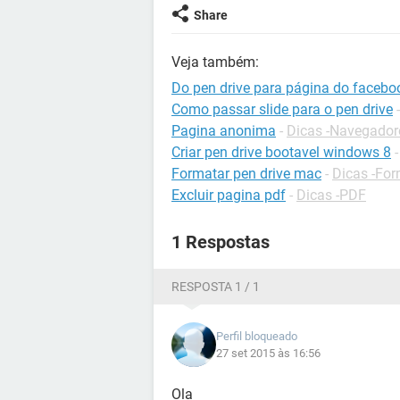
Share
Veja também:
Do pen drive para página do facebo
Como passar slide para o pen drive
Pagina anonima
-
Dicas -Navegador
Criar pen drive bootavel windows 8
Formatar pen drive mac
-
Dicas -Fo
Excluir pagina pdf
-
Dicas -PDF
1 Respostas
RESPOSTA 1 / 1
Perfil bloqueado
27 set 2015 às 16:56
Ola