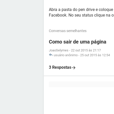
Abra a pasta do pen drive e coloque
Facebook. No seu status clique na o
Conversas semelhantes
Como sair de uma página
JoaoSelymes
-
22 out 2015 às 21:17
usuário anônimo
-
25 out 2015 às 12:54
3 Respostas