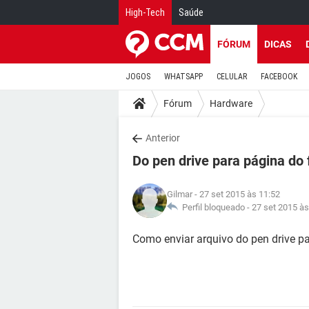
High-Tech
Saúde
FÓRUM
DICAS
JOGOS
WHATSAPP
CELULAR
FACEBOOK
Fórum
Hardware
Anterior
Do pen drive para página do
Gilmar
- 27 set 2015 às 11:52
Perfil bloqueado -
27 set 2015 às
Como enviar arquivo do pen drive p