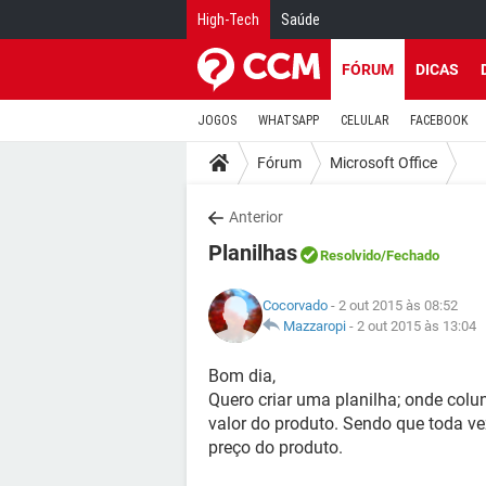
High-Tech
Saúde
FÓRUM
DICAS
JOGOS
WHATSAPP
CELULAR
FACEBOOK
Fórum
Microsoft Office
Anterior
Planilhas
Resolvido
/Fechado
Cocorvado
- 2 out 2015 às 08:52
Mazzaropi
-
2 out 2015 às 13:04
Bom dia,
Quero criar uma planilha; onde colun
valor do produto. Sendo que toda ve
preço do produto.