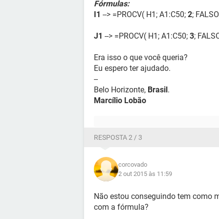
Fórmulas:
I1
--> =PROCV( H1; A1:C50;
2
; FALSO
J1
--> =PROCV( H1; A1:C50;
3
; FALS
Era isso o que você queria?
Eu espero ter ajudado.
--
Belo Horizonte,
Brasil
.
Marcílio Lobão
RESPOSTA 2 / 3
corcovado
2 out 2015 às 11:59
Não estou conseguindo tem como m
com a fórmula?