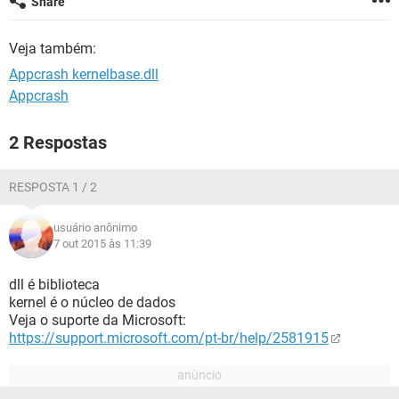
Share
GUIA DE COMPRAS
Veja também:
Appcrash kernelbase.dll
Appcrash
2 Respostas
RESPOSTA 1 / 2
usuário anônimo
7 out 2015 às 11:39
dll é biblioteca
kernel é o núcleo de dados
Veja o suporte da Microsoft:
https://support.microsoft.com/pt-br/help/2581915