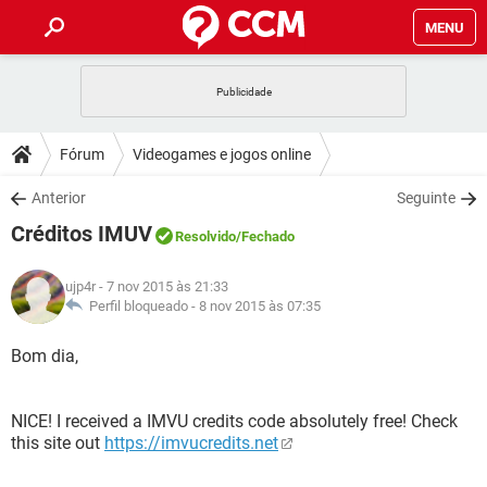
MENU
INÍCIO
JOGOS
WHATSAPP
DICAS
Fórum
Videogames e jogos online
CELULAR
FACEBOOK
JOGOS
WHATSAPP
DOWNLOADS
Anterior
Seguinte
OUTLOOK
EXCEL
CELULAR
FACEBOOK
Créditos IMUV
INSTAGRAM
JOGOS
GMAIL
WHATSAPP
Resolvido
/Fechado
FÓRUM
OUTLOOK
EXCEL
GUIA DE COMPRAS
CELULAR
FACEBOOK
ujp4r
- 7 nov 2015 às 21:33
INSTAGRAM
JOGOS
GMAIL
WHATSAPP
GLOSSÁRIO
Perfil bloqueado -
8 nov 2015 às 07:35
OUTLOOK
EXCEL
GUIA DE COMPRAS
CELULAR
FACEBOOK
INSTAGRAM
JOGOS
GMAIL
WHATSAPP
Bom dia,
OUTLOOK
EXCEL
GUIA DE COMPRAS
CELULAR
FACEBOOK
INSTAGRAM
GMAIL
NICE! I received a IMVU credits code absolutely free! Check
OUTLOOK
EXCEL
GUIA DE COMPRAS
this site out
https://imvucredits.net
INSTAGRAM
GMAIL