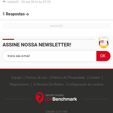
ninha25
-
29 set 2014 às 07:25
1 Respostas
ASSINE NOSSA NEWSLETTER!
Equipe
Termos de uso
Política de Privacidade
Contato
Regulamento
A Revista Da Mulher
Configuração de cookies
saude.ccm.net