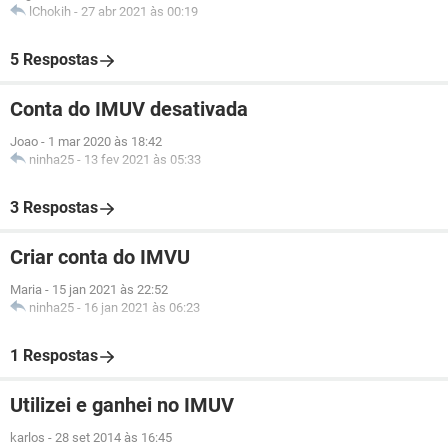
lChokih
-
27 abr 2021 às 00:19
5 Respostas
Conta do IMUV desativada
Joao
-
1 mar 2020 às 18:42
ninha25
-
13 fev 2021 às 05:33
3 Respostas
Criar conta do IMVU
Maria
-
15 jan 2021 às 22:52
ninha25
-
16 jan 2021 às 06:23
1 Respostas
Utilizei e ganhei no IMUV
karlos
-
28 set 2014 às 16:45