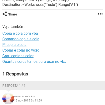
GUIA DE COMPRAS
Destination:=Worksheets("Teste").Range("A1")
Share
Veja também:
Cópia e cola com vba
Comando copia e cola
Pi copia e cola
Copiar e colar no word
Grau copiar e colar
Quantas cores temos para usar no vba
1 Respostas
RESPOSTA 1 / 1
usuário anônimo
12 nov 2015 às 11:29