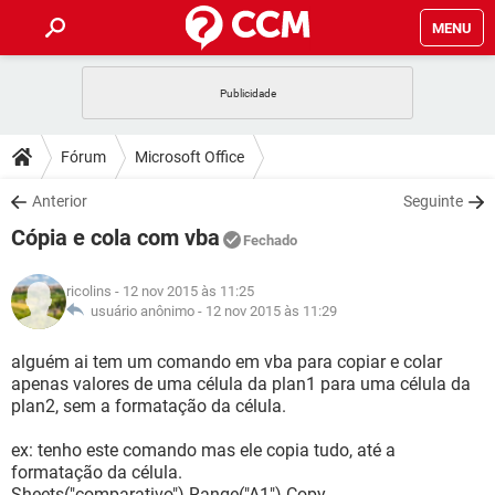
MENU
INÍCIO
JOGOS
WHATSAPP
DICAS
Fórum
Microsoft Office
CELULAR
FACEBOOK
JOGOS
WHATSAPP
DOWNLOADS
Anterior
Seguinte
OUTLOOK
EXCEL
CELULAR
FACEBOOK
Cópia e cola com vba
INSTAGRAM
JOGOS
GMAIL
WHATSAPP
Fechado
FÓRUM
OUTLOOK
EXCEL
GUIA DE COMPRAS
CELULAR
FACEBOOK
ricolins
- 12 nov 2015 às 11:25
INSTAGRAM
JOGOS
GMAIL
WHATSAPP
GLOSSÁRIO
usuário anônimo -
12 nov 2015 às 11:29
OUTLOOK
EXCEL
GUIA DE COMPRAS
CELULAR
FACEBOOK
INSTAGRAM
JOGOS
GMAIL
WHATSAPP
alguém ai tem um comando em vba para copiar e colar
OUTLOOK
EXCEL
apenas valores de uma célula da plan1 para uma célula da
GUIA DE COMPRAS
CELULAR
FACEBOOK
plan2, sem a formatação da célula.
INSTAGRAM
GMAIL
OUTLOOK
EXCEL
GUIA DE COMPRAS
ex: tenho este comando mas ele copia tudo, até a
INSTAGRAM
GMAIL
formatação da célula.
Sheets("comparativo").Range("A1").Copy