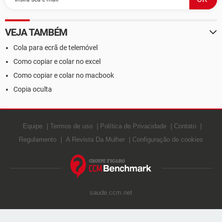
VEJA TAMBÉM
Cola para ecrã de telemóvel
Como copiar e colar no excel
Como copiar e colar no macbook
Copia oculta
Equipe
Termos de uso
Política de Privacidade
Contato
Regulamento
A Revista Da Mulher
Configuração de cookies
saude.ccm.net