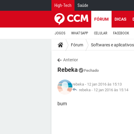
High-Tech
Saúde
FÓRUM
DICAS
JOGOS
WHATSAPP
CELULAR
FACEBOOK
Fórum
Softwares e aplicativos
Anterior
Rebeka
Fechado
rebeka
- 12 jan 2016 às 15:13
rebeka -
12 jan 2016 às 15:14
bum