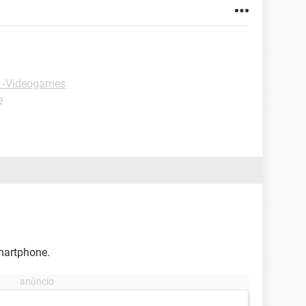
 -Videogames
e
smartphone.