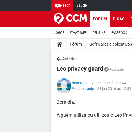
High-Tech
Saúde
FÓRUM
DICAS
JOGOS
WHATSAPP
CELULAR
FACEBOOK
Fórum
Softwares e aplicativos
Anterior
Leo privacy guard
Fechado
zicoaraujo
- 20 jan 2016 às 09:14
zicoaraujo
-
24 jan 2016 às 15:51
Bom dia,
Alguém utiliza ou utilizou o Leo Pr