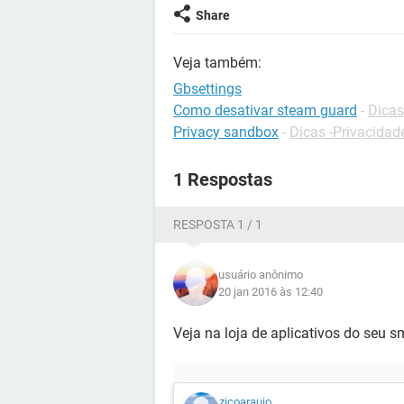
Share
Veja também:
Gbsettings
Como desativar steam guard
-
Dicas
Privacy sandbox
-
Dicas -Privacidad
1 Respostas
RESPOSTA 1 / 1
usuário anônimo
20 jan 2016 às 12:40
Veja na loja de aplicativos do seu 
zicoaraujo