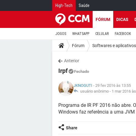
High-Tech
Saúde
FÓRUM
DICAS
JOGOS
WHATSAPP
CELULAR
FACEBOOK
Fórum
Softwares e aplicativos
Anterior
Irpf
Fechado
JKNOGUTI
- 29 fev 2016 às 13:55
usuário anônimo -
1 mar 2016 às
Programa de IR PF 2016 não abre. O
Windows faz referência a uma JVM qu
Share