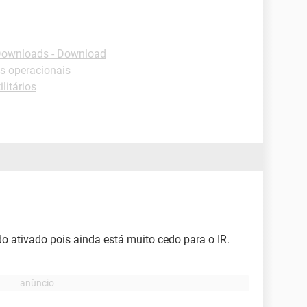
ownloads - Download
s operacionais
litários
do ativado pois ainda está muito cedo para o IR.