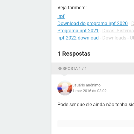
Veja também:
Irpf
Download do programa irpf 2020
-
D
Programa irpf 2021
-
Dicas -Sistema
Irpf 2022 download
-
Downloads - Uti
1 Respostas
RESPOSTA 1 / 1
usuário anônimo
1 mar 2016 às 03:02
Pode ser que ele ainda não tenha si