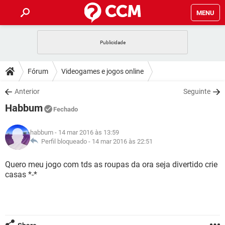
MENU
INÍCIO
JOGOS
WHATSAPP
DICAS
Fórum
Videogames e jogos online
CELULAR
FACEBOOK
JOGOS
WHATSAPP
DOWNLOADS
Anterior
Seguinte
OUTLOOK
EXCEL
CELULAR
FACEBOOK
Habbum
INSTAGRAM
JOGOS
GMAIL
WHATSAPP
Fechado
FÓRUM
OUTLOOK
EXCEL
GUIA DE COMPRAS
CELULAR
FACEBOOK
habbum
- 14 mar 2016 às 13:59
INSTAGRAM
JOGOS
GMAIL
WHATSAPP
GLOSSÁRIO
Perfil bloqueado -
14 mar 2016 às 22:51
OUTLOOK
EXCEL
GUIA DE COMPRAS
CELULAR
FACEBOOK
INSTAGRAM
JOGOS
GMAIL
WHATSAPP
Quero meu jogo com tds as roupas da ora seja divertido crie
OUTLOOK
EXCEL
casas *-*
GUIA DE COMPRAS
CELULAR
FACEBOOK
INSTAGRAM
GMAIL
OUTLOOK
EXCEL
GUIA DE COMPRAS
INSTAGRAM
GMAIL