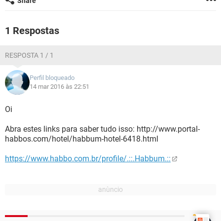
Share
GUIA DE COMPRAS
1 Respostas
RESPOSTA 1 / 1
Perfil bloqueado
14 mar 2016 às 22:51
Oi
Abra estes links para saber tudo isso: http://www.portal-
habbos.com/hotel/habbum-hotel-6418.html
https://www.habbo.com.br/profile/.::.Habbum.::