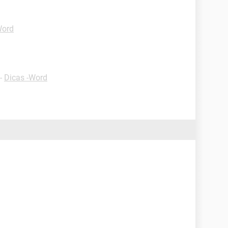
Word
-
Dicas -Word