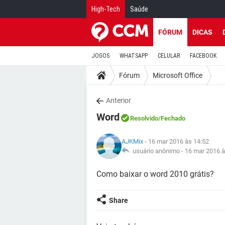
High-Tech
Saúde
FÓRUM
DICAS
JOGOS
WHATSAPP
CELULAR
FACEBOOK
Fórum
Microsoft Office
Anterior
Word
Resolvido
/Fechado
AJKMix
- 16 mar 2016 às 14:52
usuário anônimo -
16 mar 2016 à
Como baixar o word 2010 grátis?
Share