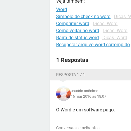
Veja também:
Word
Símbolo de check no word
-
Dicas -
Comprimir word
-
Dicas -Word
Como voltar no word
-
Dicas -Word
Barra de status word
-
Dicas -Word
Recuperar arquivo word corrompido
1 Respostas
RESPOSTA 1 / 1
usuário anônimo
16 mar 2016 às 18:07
O Word é um software pago.
Conversas semelhantes