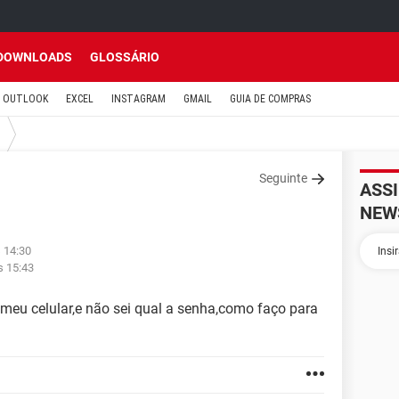
DOWNLOADS
GLOSSÁRIO
OUTLOOK
EXCEL
INSTAGRAM
GMAIL
GUIA DE COMPRAS
Seguinte
ASS
NEW
 14:30
s 15:43
eu celular,e não sei qual a senha,como faço para