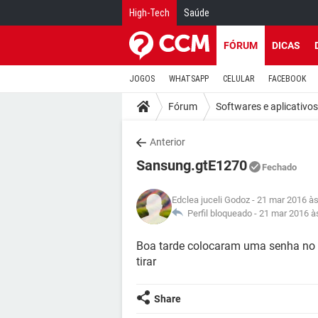
High-Tech
Saúde
FÓRUM
DICAS
JOGOS
WHATSAPP
CELULAR
FACEBOOK
Fórum
Softwares e aplicativos
Anterior
Sansung.gtE1270
Fechado
Edclea juceli Godoz
- 21 mar 2016 às
Perfil bloqueado -
21 mar 2016 à
Boa tarde colocaram uma senha no m
tirar
Share