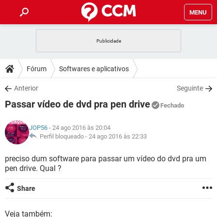
MENU
INÍCIO
JOGOS
WHATSAPP
DICAS
Fórum
Softwares e aplicativos
CELULAR
FACEBOOK
JOGOS
WHATSAPP
DOWNLOADS
Anterior
Seguinte
OUTLOOK
EXCEL
CELULAR
FACEBOOK
Passar vídeo de dvd pra pen drive
INSTAGRAM
JOGOS
GMAIL
WHATSAPP
Fechado
FÓRUM
OUTLOOK
EXCEL
GUIA DE COMPRAS
CELULAR
FACEBOOK
JOP56
- 24 ago 2016 às 20:04
INSTAGRAM
JOGOS
GMAIL
WHATSAPP
GLOSSÁRIO
Perfil bloqueado -
24 ago 2016 às 22:33
OUTLOOK
EXCEL
GUIA DE COMPRAS
CELULAR
FACEBOOK
INSTAGRAM
JOGOS
GMAIL
WHATSAPP
preciso dum software para passar um vídeo do dvd pra um
OUTLOOK
EXCEL
pen drive. Qual ?
GUIA DE COMPRAS
CELULAR
FACEBOOK
INSTAGRAM
GMAIL
OUTLOOK
EXCEL
Share
GUIA DE COMPRAS
INSTAGRAM
GMAIL
Veja também: