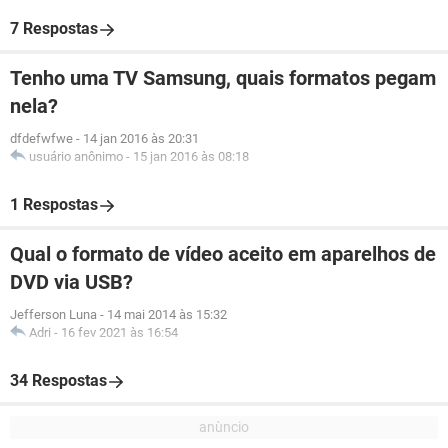
7 Respostas
Tenho uma TV Samsung, quais formatos pegam
nela?
dfdefwfwe
-
14 jan 2016 às 20:31
usuário anônimo
-
15 jan 2016 às 08:18
1 Respostas
Qual o formato de vídeo aceito em aparelhos de
DVD via USB?
Jefferson Luna
-
14 mai 2014 às 15:32
Adri
-
16 fev 2021 às 16:54
34 Respostas