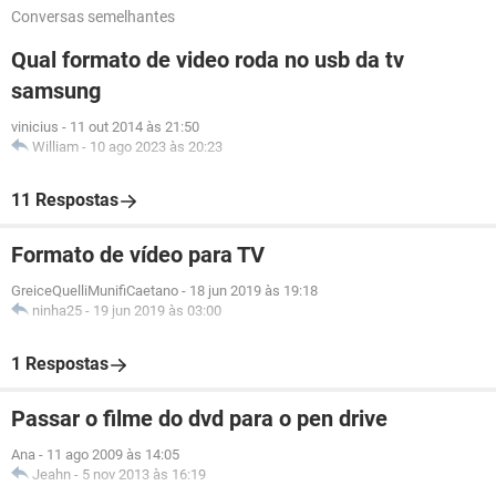
Conversas semelhantes
Qual formato de video roda no usb da tv
samsung
vinicius
-
11 out 2014 às 21:50
William
-
10 ago 2023 às 20:23
11 Respostas
Formato de vídeo para TV
GreiceQuelliMunifiCaetano
-
18 jun 2019 às 19:18
ninha25
-
19 jun 2019 às 03:00
1 Respostas
Passar o filme do dvd para o pen drive
Ana
-
11 ago 2009 às 14:05
Jeahn
-
5 nov 2013 às 16:19