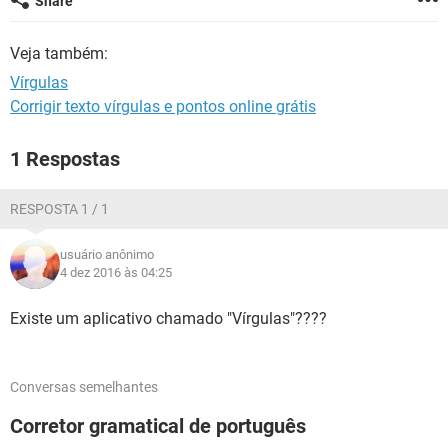
Share
GUIA DE COMPRAS
Veja também:
Vírgulas
Corrigir texto vírgulas e pontos online grátis
1 Respostas
RESPOSTA 1 / 1
usuário anônimo
4 dez 2016 às 04:25
Existe um aplicativo chamado "Vírgulas"????
Conversas semelhantes
Corretor gramatical de português