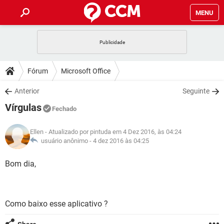
MENU
INÍCIO
JOGOS
WHATSAPP
DICAS
Fórum
Microsoft Office
CELULAR
FACEBOOK
JOGOS
WHATSAPP
DOWNLOADS
Anterior
Seguinte
OUTLOOK
EXCEL
CELULAR
FACEBOOK
Vírgulas
INSTAGRAM
JOGOS
GMAIL
WHATSAPP
Fechado
FÓRUM
OUTLOOK
EXCEL
GUIA DE COMPRAS
CELULAR
FACEBOOK
Ellen
- Atualizado por pintuda em 4 Dez 2016, às 04:24
INSTAGRAM
JOGOS
GMAIL
WHATSAPP
GLOSSÁRIO
usuário anônimo -
4 dez 2016 às 04:25
OUTLOOK
EXCEL
GUIA DE COMPRAS
CELULAR
FACEBOOK
INSTAGRAM
JOGOS
GMAIL
WHATSAPP
Bom dia,
OUTLOOK
EXCEL
GUIA DE COMPRAS
CELULAR
FACEBOOK
INSTAGRAM
GMAIL
OUTLOOK
EXCEL
GUIA DE COMPRAS
Como baixo esse aplicativo ?
INSTAGRAM
GMAIL