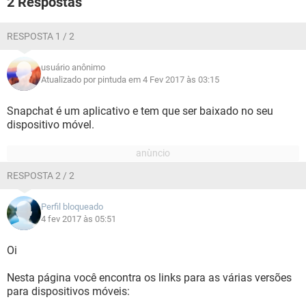
2 Respostas
GUIA DE COMPRAS
RESPOSTA 1 / 2
usuário anônimo
Atualizado por pintuda em 4 Fev 2017 às 03:15
Snapchat é um aplicativo e tem que ser baixado no seu
dispositivo móvel.
RESPOSTA 2 / 2
Perfil bloqueado
4 fev 2017 às 05:51
Oi
Nesta página você encontra os links para as várias versões
para dispositivos móveis: