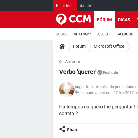
High-Tech
Saúde
FÓRUM
DICAS
JOGOS
WHATSAPP
CELULAR
FACEBOOK
Fórum
Microsoft Office
Anterior
Verbo 'querer'
Fechado
Augusfran
- Atualizado por pintuda 
usuário anônimo -
27 fev 2017 à
Há tempos eu quero lhe perguntar ! 
correta ?
Share