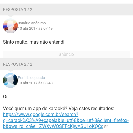
GUIA DE COMPRAS
RESPOSTA 1 / 2
usuário anônimo
13 abr 2017 às 07:49
Sinto muito, mas não entendi.
RESPOSTA 2 / 2
Perfil bloqueado
13 abr 2017 às 08:48
Oi
Você quer um app de karaoké? Veja estes resultados:
https://www.google.com.br/search?
q=caraok%C3%A9+capela&ie=utf-8&oe=utf-8&client=firefox-
b&gws_rd=cr&ei=ZWXvWOSFFcKjwASU1oKQCg