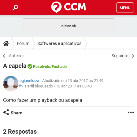
MENU
INÍCIO
JOGOS
WHATSAPP
DICAS
Fórum
Softwares e aplicativos
CELULAR
FACEBOOK
JOGOS
WHATSAPP
DOWNLOADS
Anterior
Seguinte
OUTLOOK
EXCEL
CELULAR
FACEBOOK
A capela
INSTAGRAM
JOGOS
GMAIL
WHATSAPP
Resolvido
/Fechado
FÓRUM
OUTLOOK
EXCEL
GUIA DE COMPRAS
CELULAR
FACEBOOK
regianeluiza
- Atualizado em 13 abr 2017 às 21:49
INSTAGRAM
JOGOS
GMAIL
WHATSAPP
GLOSSÁRIO
Perfil bloqueado -
13 abr 2017 às 08:48
OUTLOOK
EXCEL
GUIA DE COMPRAS
CELULAR
FACEBOOK
INSTAGRAM
JOGOS
GMAIL
WHATSAPP
Como fazer um playback ou acapela
OUTLOOK
EXCEL
GUIA DE COMPRAS
CELULAR
FACEBOOK
Share
INSTAGRAM
GMAIL
OUTLOOK
EXCEL
GUIA DE COMPRAS
INSTAGRAM
GMAIL
2 Respostas