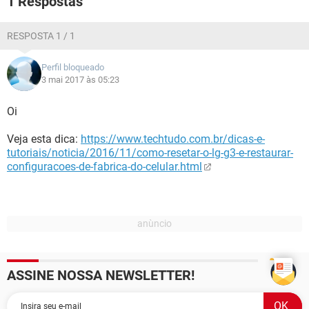
1 Respostas
GUIA DE COMPRAS
RESPOSTA 1 / 1
Perfil bloqueado
3 mai 2017 às 05:23
Oi
Veja esta dica:
https://www.techtudo.com.br/dicas-e-
tutoriais/noticia/2016/11/como-resetar-o-lg-g3-e-restaurar-
configuracoes-de-fabrica-do-celular.html
ASSINE NOSSA NEWSLETTER!