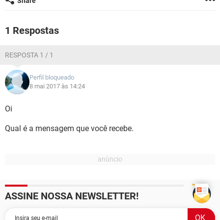
Share
GUIA DE COMPRAS
1 Respostas
RESPOSTA 1 / 1
Perfil bloqueado
8 mai 2017 às 14:24
Oi
Qual é a mensagem que você recebe.
ASSINE NOSSA NEWSLETTER!