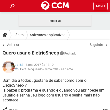
MENU
INÍCIO
JOGOS
WHATSAPP
DICAS
Fórum
Softwares e aplicativos
CELULAR
FACEBOOK
JOGOS
WHATSAPP
DOWNLOADS
Anterior
Seguinte
OUTLOOK
EXCEL
CELULAR
FACEBOOK
Quero usar o EletricSheep
INSTAGRAM
JOGOS
GMAIL
WHATSAPP
Fechado
FÓRUM
OUTLOOK
EXCEL
GUIA DE COMPRAS
CELULAR
FACEBOOK
sd188
- 8 mai 2017 às 13:10
INSTAGRAM
JOGOS
GMAIL
WHATSAPP
GLOSSÁRIO
Perfil bloqueado -
8 mai 2017 às 14:24
OUTLOOK
EXCEL
GUIA DE COMPRAS
CELULAR
FACEBOOK
INSTAGRAM
JOGOS
GMAIL
WHATSAPP
Bom dia a todos , gostaria de saber como abrir o
OUTLOOK
EXCEL
EletricSheep ?
GUIA DE COMPRAS
CELULAR
FACEBOOK
já baixei o programa e quando e quando vou abrir pede um
INSTAGRAM
GMAIL
usuário e senha , eu logo com usuário e senha mais não
OUTLOOK
EXCEL
GUIA DE COMPRAS
acontece
INSTAGRAM
GMAIL