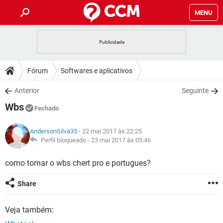
MENU
INÍCIO
JOGOS
WHATSAPP
DICAS
Fórum
Softwares e aplicativos
CELULAR
FACEBOOK
JOGOS
WHATSAPP
DOWNLOADS
Anterior
Seguinte
OUTLOOK
EXCEL
CELULAR
FACEBOOK
Wbs
INSTAGRAM
JOGOS
GMAIL
WHATSAPP
Fechado
FÓRUM
OUTLOOK
EXCEL
GUIA DE COMPRAS
CELULAR
FACEBOOK
AndersonSilva35
- 22 mai 2017 às 22:25
INSTAGRAM
JOGOS
GMAIL
WHATSAPP
GLOSSÁRIO
Perfil bloqueado -
23 mai 2017 às 05:46
OUTLOOK
EXCEL
GUIA DE COMPRAS
CELULAR
FACEBOOK
INSTAGRAM
JOGOS
GMAIL
WHATSAPP
como tornar o wbs chert pro e portugues?
OUTLOOK
EXCEL
GUIA DE COMPRAS
CELULAR
FACEBOOK
Share
INSTAGRAM
GMAIL
OUTLOOK
EXCEL
GUIA DE COMPRAS
Veja também:
INSTAGRAM
GMAIL