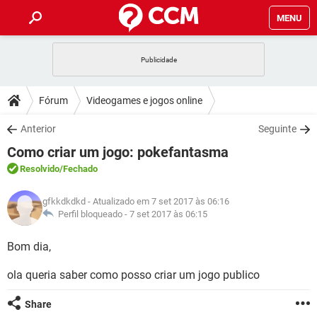
MENU
INÍCIO
JOGOS
WHATSAPP
DICAS
Fórum
Videogames e jogos online
CELULAR
FACEBOOK
JOGOS
WHATSAPP
DOWNLOADS
Anterior
Seguinte
OUTLOOK
EXCEL
CELULAR
FACEBOOK
Como criar um jogo: pokefantasma
INSTAGRAM
JOGOS
GMAIL
WHATSAPP
FÓRUM
OUTLOOK
EXCEL
Resolvido
/Fechado
GUIA DE COMPRAS
CELULAR
FACEBOOK
INSTAGRAM
JOGOS
GMAIL
WHATSAPP
GLOSSÁRIO
OUTLOOK
gfkkdkdkd
- Atualizado em 7 set 2017 às 06:16
EXCEL
GUIA DE COMPRAS
CELULAR
FACEBOOK
Perfil bloqueado -
7 set 2017 às 06:15
INSTAGRAM
JOGOS
GMAIL
WHATSAPP
OUTLOOK
EXCEL
Bom dia,
GUIA DE COMPRAS
CELULAR
FACEBOOK
INSTAGRAM
GMAIL
ola queria saber como posso criar um jogo publico
OUTLOOK
EXCEL
GUIA DE COMPRAS
INSTAGRAM
GMAIL
Share