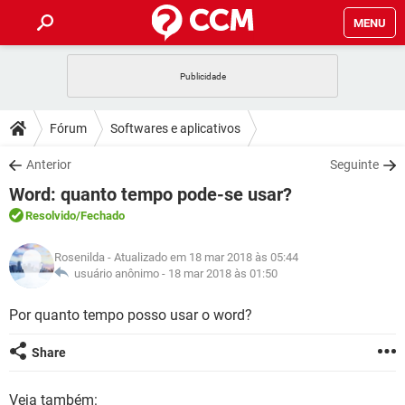
MENU
INÍCIO
JOGOS
WHATSAPP
DICAS
Fórum
Softwares e aplicativos
CELULAR
FACEBOOK
JOGOS
WHATSAPP
DOWNLOADS
Anterior
Seguinte
OUTLOOK
EXCEL
CELULAR
FACEBOOK
Word: quanto tempo pode-se usar?
INSTAGRAM
JOGOS
GMAIL
WHATSAPP
FÓRUM
OUTLOOK
EXCEL
Resolvido
/Fechado
GUIA DE COMPRAS
CELULAR
FACEBOOK
INSTAGRAM
JOGOS
GMAIL
WHATSAPP
GLOSSÁRIO
OUTLOOK
Rosenilda
- Atualizado em 18 mar 2018 às 05:44
EXCEL
GUIA DE COMPRAS
CELULAR
FACEBOOK
usuário anônimo -
18 mar 2018 às 01:50
INSTAGRAM
JOGOS
GMAIL
WHATSAPP
OUTLOOK
EXCEL
Por quanto tempo posso usar o word?
GUIA DE COMPRAS
CELULAR
FACEBOOK
INSTAGRAM
GMAIL
OUTLOOK
EXCEL
Share
GUIA DE COMPRAS
INSTAGRAM
GMAIL
Veja também: