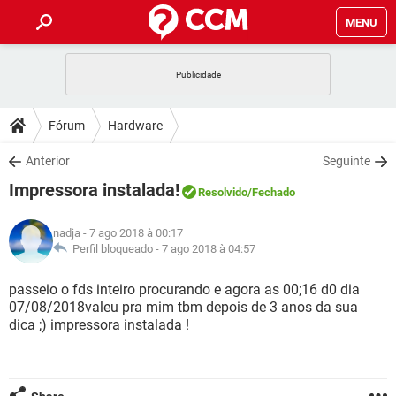
MENU
INÍCIO
JOGOS
WHATSAPP
DICAS
Fórum
Hardware
CELULAR
FACEBOOK
JOGOS
WHATSAPP
DOWNLOADS
Anterior
Seguinte
OUTLOOK
EXCEL
CELULAR
FACEBOOK
Impressora instalada!
INSTAGRAM
JOGOS
GMAIL
WHATSAPP
Resolvido
/Fechado
FÓRUM
OUTLOOK
EXCEL
GUIA DE COMPRAS
CELULAR
FACEBOOK
nadja
- 7 ago 2018 à 00:17
INSTAGRAM
JOGOS
GMAIL
WHATSAPP
GLOSSÁRIO
Perfil bloqueado -
7 ago 2018 à 04:57
OUTLOOK
EXCEL
GUIA DE COMPRAS
CELULAR
FACEBOOK
INSTAGRAM
JOGOS
GMAIL
WHATSAPP
passeio o fds inteiro procurando e agora as 00;16 d0 dia
OUTLOOK
EXCEL
07/08/2018valeu pra mim tbm depois de 3 anos da sua
GUIA DE COMPRAS
CELULAR
FACEBOOK
dica ;) impressora instalada !
INSTAGRAM
GMAIL
OUTLOOK
EXCEL
GUIA DE COMPRAS
INSTAGRAM
GMAIL