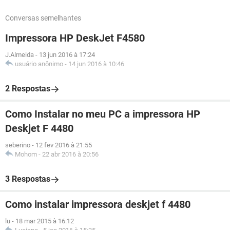
Conversas semelhantes
Impressora HP DeskJet F4580
J.Almeida
-
13 jun 2016 à 17:24
usuário anônimo
-
14 jun 2016 à 10:46
2 Respostas
Como Instalar no meu PC a impressora HP
Deskjet F 4480
seberino
-
12 fev 2016 à 21:55
Mohom
-
22 abr 2016 à 20:56
3 Respostas
Como instalar impressora deskjet f 4480
lu
-
18 mar 2015 à 16:12