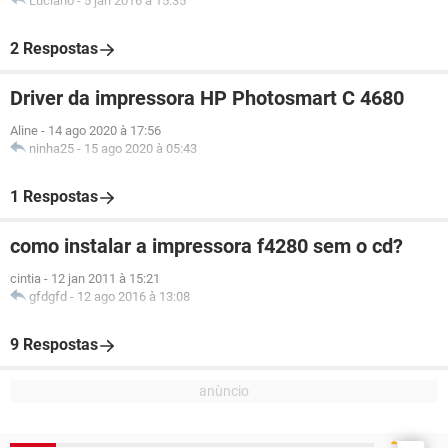
Luciano
-
5 jan 2016 à 15:35
2 Respostas
Driver da impressora HP Photosmart C 4680
Aline
-
14 ago 2020 à 17:56
ninha25
-
15 ago 2020 à 05:43
1 Respostas
como instalar a impressora f4280 sem o cd?
cintia
-
12 jan 2011 à 15:21
gfdgfd
-
12 ago 2016 à 13:08
9 Respostas