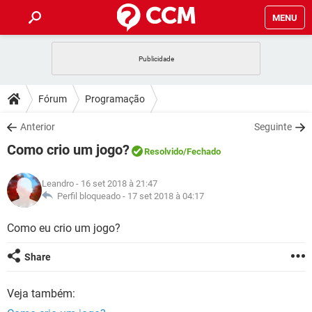
MENU
INÍCIO
JOGOS
WHATSAPP
DICAS
Fórum
Programação
CELULAR
FACEBOOK
JOGOS
WHATSAPP
DOWNLOADS
Anterior
Seguinte
OUTLOOK
EXCEL
CELULAR
FACEBOOK
Como crio um jogo?
INSTAGRAM
JOGOS
GMAIL
WHATSAPP
Resolvido
/Fechado
FÓRUM
OUTLOOK
EXCEL
GUIA DE COMPRAS
CELULAR
FACEBOOK
Leandro
- 16 set 2018 à 21:47
INSTAGRAM
JOGOS
GMAIL
WHATSAPP
GLOSSÁRIO
Perfil bloqueado -
17 set 2018 à 04:17
OUTLOOK
EXCEL
GUIA DE COMPRAS
CELULAR
FACEBOOK
INSTAGRAM
JOGOS
GMAIL
WHATSAPP
Como eu crio um jogo?
OUTLOOK
EXCEL
GUIA DE COMPRAS
CELULAR
FACEBOOK
Share
INSTAGRAM
GMAIL
OUTLOOK
EXCEL
GUIA DE COMPRAS
Veja também:
INSTAGRAM
GMAIL