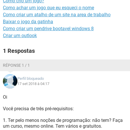
Como crio um jogo?
GUIA DE COMPRAS
Como achar um jogo que eu esqueci o nome
Como criar um atalho de um site na area de trabalho
Baixar o jogo da gatinha
Como criar um pendrive bootavel windows 8
Criar um outlook
1 Respostas
RÉPONSE 1 / 1
Perfil bloqueado
17 set 2018 à 04:17
Oi
Você precisa de três pré-requisitos:
1. Ter pelo menos noções de programação: não tem? Faça
um curso, mesmo online. Tem vários e gratuitos.