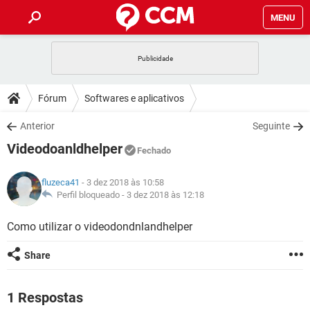
MENU
INÍCIO
JOGOS
WHATSAPP
DICAS
Fórum
Softwares e aplicativos
CELULAR
FACEBOOK
JOGOS
WHATSAPP
DOWNLOADS
Anterior
Seguinte
OUTLOOK
EXCEL
CELULAR
FACEBOOK
Videodoanldhelper
INSTAGRAM
JOGOS
GMAIL
WHATSAPP
Fechado
FÓRUM
OUTLOOK
EXCEL
GUIA DE COMPRAS
CELULAR
FACEBOOK
fluzeca41
- 3 dez 2018 às 10:58
INSTAGRAM
JOGOS
GMAIL
WHATSAPP
GLOSSÁRIO
Perfil bloqueado -
3 dez 2018 às 12:18
OUTLOOK
EXCEL
GUIA DE COMPRAS
CELULAR
FACEBOOK
INSTAGRAM
JOGOS
GMAIL
WHATSAPP
Como utilizar o videodondnlandhelper
OUTLOOK
EXCEL
GUIA DE COMPRAS
CELULAR
FACEBOOK
Share
INSTAGRAM
GMAIL
OUTLOOK
EXCEL
GUIA DE COMPRAS
INSTAGRAM
GMAIL
1 Respostas