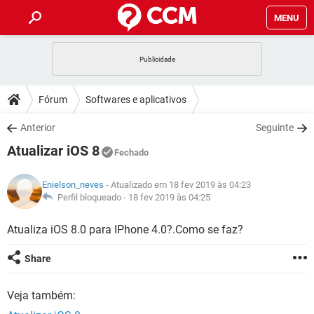
MENU
INÍCIO
JOGOS
WHATSAPP
DICAS
Fórum
Softwares e aplicativos
CELULAR
FACEBOOK
JOGOS
WHATSAPP
DOWNLOADS
Anterior
Seguinte
OUTLOOK
EXCEL
CELULAR
FACEBOOK
Atualizar iOS 8
INSTAGRAM
JOGOS
GMAIL
WHATSAPP
Fechado
FÓRUM
OUTLOOK
EXCEL
GUIA DE COMPRAS
CELULAR
FACEBOOK
Enielson_neves
- Atualizado em 18 fev 2019 às 04:23
INSTAGRAM
JOGOS
GMAIL
WHATSAPP
GLOSSÁRIO
Perfil bloqueado -
18 fev 2019 às 04:25
OUTLOOK
EXCEL
GUIA DE COMPRAS
CELULAR
FACEBOOK
INSTAGRAM
JOGOS
GMAIL
WHATSAPP
Atualiza iOS 8.0 para IPhone 4.0?.Como se faz?
OUTLOOK
EXCEL
GUIA DE COMPRAS
CELULAR
FACEBOOK
Share
INSTAGRAM
GMAIL
OUTLOOK
EXCEL
GUIA DE COMPRAS
Veja também:
INSTAGRAM
GMAIL