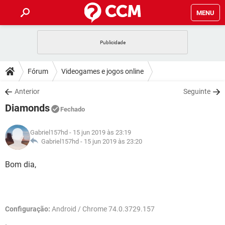
MENU
INÍCIO
JOGOS
WHATSAPP
DICAS
Fórum
Videogames e jogos online
CELULAR
FACEBOOK
JOGOS
WHATSAPP
DOWNLOADS
Anterior
Seguinte
OUTLOOK
EXCEL
CELULAR
FACEBOOK
Diamonds
INSTAGRAM
JOGOS
GMAIL
WHATSAPP
Fechado
FÓRUM
OUTLOOK
EXCEL
GUIA DE COMPRAS
CELULAR
FACEBOOK
Gabriel157hd
- 15 jun 2019 às 23:19
INSTAGRAM
JOGOS
GMAIL
WHATSAPP
GLOSSÁRIO
Gabriel157hd -
15 jun 2019 às 23:20
OUTLOOK
EXCEL
GUIA DE COMPRAS
CELULAR
FACEBOOK
INSTAGRAM
JOGOS
GMAIL
WHATSAPP
Bom dia,
OUTLOOK
EXCEL
GUIA DE COMPRAS
CELULAR
FACEBOOK
INSTAGRAM
GMAIL
OUTLOOK
EXCEL
GUIA DE COMPRAS
Configuração:
Android / Chrome 74.0.3729.157
INSTAGRAM
GMAIL
.