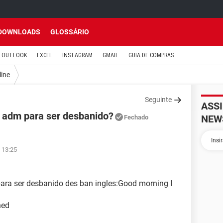
DOWNLOADS
GLOSSÁRIO
OUTLOOK
EXCEL
INSTAGRAM
GMAIL
GUIA DE COMPRAS
line
Seguinte
ASS
o adm para ser desbanido?
NEW
Fechado
 13:25
ara ser desbanido des ban ingles:Good morning I
ned