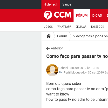
High-Tech
Saúde
FÓRUM
DICAS
JOGOS
WHATSAPP
CELULAR
FACEBOOK
Fórum
Videogames e jogos on
Anterior
Como faço para passar tv n
Gabriel
- 30 set 2019 às 13:18
Perfil bloqueado -
30 set 2019 às
Bom dia quero seber
como faço para passar tv no adm ´p
want to know
how to pass tv no adm to be unban