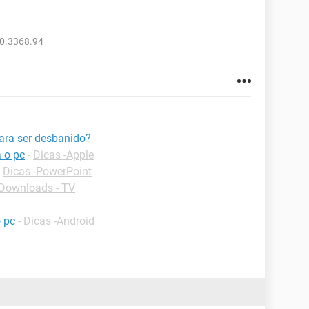
.0.3368.94
ara ser desbanido?
 o pc
-
Dicas -Apple
-
Dicas -PowerPoint
Downloads - TV
o pc
-
Dicas -Android