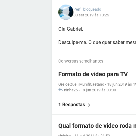
Perfil bloqueado
30 set 2019 às 13:25
Ola Gabriel,
Desculpe-me. O que quer saber mes
Conversas semelhantes
Formato de vídeo para TV
GreiceQuelliMunifiCaetano
-
18 jun 2019 às 1
ninha25
-
19 jun 2019 às 03:00
1 Respostas
Qual formato de video roda 
vinicius
-
11 out 2014 às 21:50