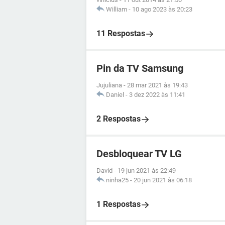
William
-
10 ago 2023 às 20:23
11 Respostas
Pin da TV Samsung
Jujuliana
-
28 mar 2021 às 19:43
Daniel
-
3 dez 2022 às 11:41
2 Respostas
Desbloquear TV LG
David
-
19 jun 2021 às 22:49
ninha25
-
20 jun 2021 às 06:18
1 Respostas