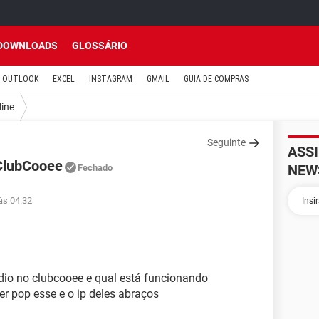
DOWNLOADS
GLOSSÁRIO
OUTLOOK
EXCEL
INSTAGRAM
GMAIL
GUIA DE COMPRAS
line
Seguinte
ASS
 ClubCooee
NEW
Fechado
às 04:32
dio no clubcooee e qual está funcionando
er pop esse e o ip deles abraços