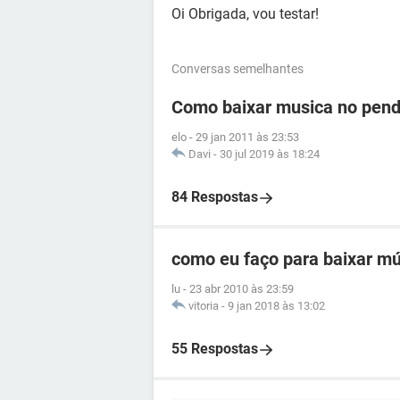
Oi Obrigada, vou testar!
Conversas semelhantes
Como baixar musica no pend
elo
-
29 jan 2011 às 23:53
Davi
-
30 jul 2019 às 18:24
84 Respostas
como eu faço para baixar mú
lu
-
23 abr 2010 às 23:59
vitoria
-
9 jan 2018 às 13:02
55 Respostas