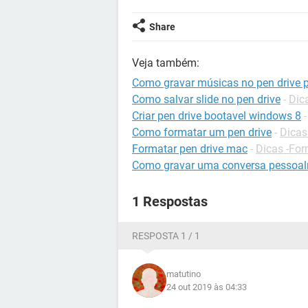
Share
Veja também:
Como gravar músicas no pen drive p
Como salvar slide no pen drive
-
Dic
Criar pen drive bootavel windows 8
Como formatar um pen drive
-
Dicas
Formatar pen drive mac
-
Dicas -Fo
Como gravar uma conversa pessoa
1 Respostas
RESPOSTA 1 / 1
matutino
24 out 2019 às 04:33