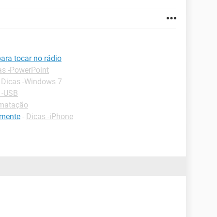
ara tocar no rádio
as -PowerPoint
-
Dicas -Windows 7
 -USB
rmatação
lmente
-
Dicas -iPhone