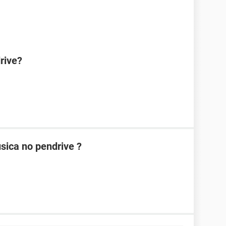
rive?
sica no pendrive ?