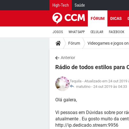
High-Tech
Saúde
FÓRUM
DICAS
JOGOS
WHATSAPP
CELULAR
FACEBOOK
Fórum
Videogames e jogos on
Anterior
Rádio de todos estilos para
Tequila
- Atualizado em 24 out 2019 
matutino -
24 out 2019 às 04:33
Olá galera,
Vi pessoas em Dúvidas sobre por rá
atualmente . Eu gosto muito da cent
http://ip.dedicado.stream:9956