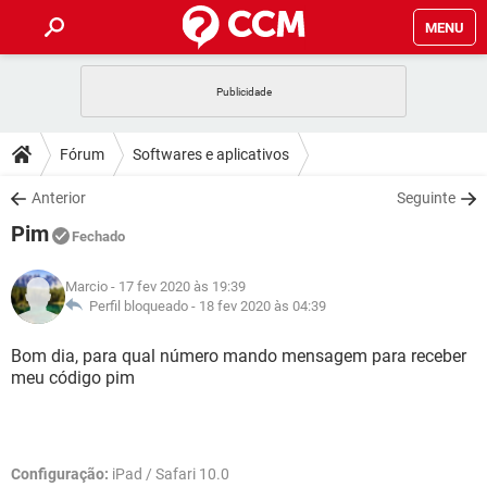
MENU
INÍCIO
JOGOS
WHATSAPP
DICAS
Fórum
Softwares e aplicativos
CELULAR
FACEBOOK
JOGOS
WHATSAPP
DOWNLOADS
Anterior
Seguinte
OUTLOOK
EXCEL
CELULAR
FACEBOOK
Pim
INSTAGRAM
JOGOS
GMAIL
WHATSAPP
Fechado
FÓRUM
OUTLOOK
EXCEL
GUIA DE COMPRAS
CELULAR
FACEBOOK
Marcio
- 17 fev 2020 às 19:39
INSTAGRAM
JOGOS
GMAIL
WHATSAPP
GLOSSÁRIO
Perfil bloqueado -
18 fev 2020 às 04:39
OUTLOOK
EXCEL
GUIA DE COMPRAS
CELULAR
FACEBOOK
INSTAGRAM
JOGOS
GMAIL
WHATSAPP
Bom dia, para qual número mando mensagem para receber
OUTLOOK
EXCEL
meu código pim
GUIA DE COMPRAS
CELULAR
FACEBOOK
INSTAGRAM
GMAIL
OUTLOOK
EXCEL
GUIA DE COMPRAS
INSTAGRAM
GMAIL
Configuração:
iPad / Safari 10.0